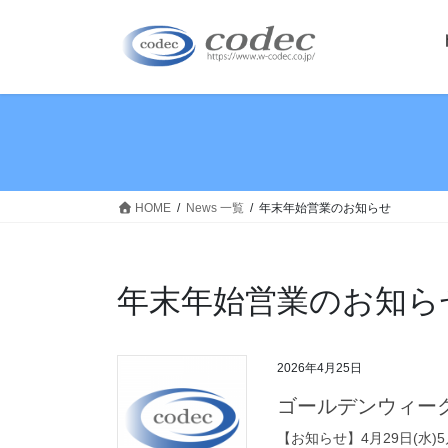
コ
ナ
ン
ビ
テ
ゲ
ン
ー
ツ
シ
へ
ョ
ス
ン
キ
に
ッ
移
HOME
News 一覧
年末年始営業のお知らせ
プ
動
年末年始営業のお知ら
2026年4月25日
ゴールデンウィー
【お知らせ】4月29日(水)