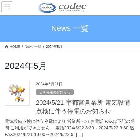
コ
ナ
ン
ビ
テ
ゲ
ン
ー
News 一覧
ツ
シ
へ
ョ
ス
ン
HOME
News 一覧
2024年5月
キ
に
ッ
移
プ
動
2024年5月
2024年5月21日
ビル停電のお知らせ
2024/5/21 宇都宮営業所 電気設備
点検に伴う停電のお知らせ
電気設備点検に伴う停電により 営業所への お電話 FAXは下記の期
間 ご利用ができません。 電話2024/5/22 8:30～2024/5/22 9:30 迄
FAX2024/5/21 18:00～2024/5/22 9: […]