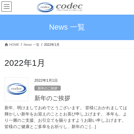
コ
ナ
ン
ビ
テ
ゲ
ン
ー
News 一覧
ツ
シ
へ
ョ
ス
ン
HOME
News 一覧
2022年1月
キ
に
ッ
移
プ
動
2022年1月
2022年1月1日
新年のご挨拶
新年のご挨拶
新年、明けましておめでとうございます。 皆様におかれましては
輝かしい新年をお迎えのこととお喜び申し上げます。 本年も、よ
り一層のご支援、お引立てを賜りますようお願い申し上げます。
皆様のご健康とご多幸をお祈りし、新年のご […]