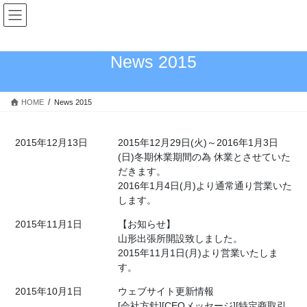
コ
ナ
ン
ビ
テ
ゲ
ン
ー
News 2015
ツ
シ
へ
ョ
ス
ン
HOME
News 2015
キ
に
ッ
移
プ
動
2015年12月13日
2015年12月29日(火)～2016年1月3日
(日)冬期休業期間の為 休業とさせていた
だきます。
2016年1月4日(月)より通常通り営業いた
します。
2015年11月1日
【お知らせ】
山形出張所開設致しました。
2015年11月1日(月)より営業いたしま
す。
2015年10月1日
ウェブサイト更新情報
[会社方針][CEOメッセージ][特定商取引