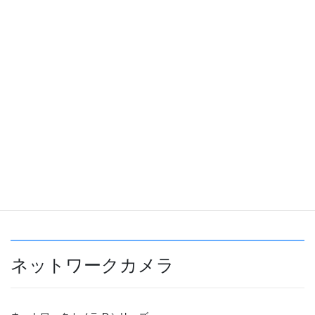
ネットワーク・セキュリティ／サー
バー
DrivenShelter
SS6000
UTM200Std/Pro
InformationGuard
ネットワークカメラ