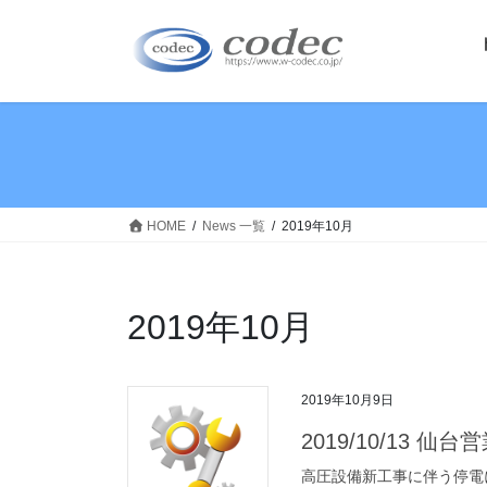
コ
ナ
ン
ビ
テ
ゲ
ン
ー
ツ
シ
へ
ョ
ス
ン
キ
に
ッ
移
HOME
News 一覧
2019年10月
プ
動
2019年10月
2019年10月9日
2019/10/13
高圧設備新工事に伴う停電により 