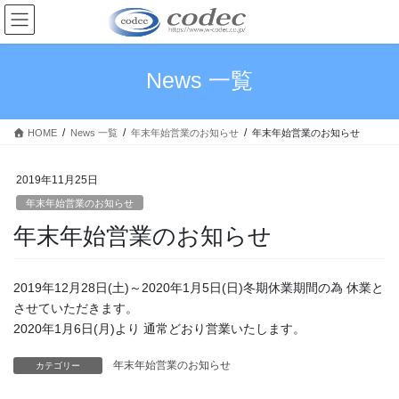
コ
ナ
ン
ビ
テ
ゲ
ン
ー
News 一覧
ツ
シ
へ
ョ
ス
ン
HOME
News 一覧
年末年始営業のお知らせ
年末年始営業のお知らせ
キ
に
ッ
移
プ
動
2019年11月25日
年末年始営業のお知らせ
年末年始営業のお知らせ
2019年12月28日(土)～2020年1月5日(日)冬期休業期間の為 休業と
させていただきます。
2020年1月6日(月)より 通常どおり営業いたします。
年末年始営業のお知らせ
カテゴリー