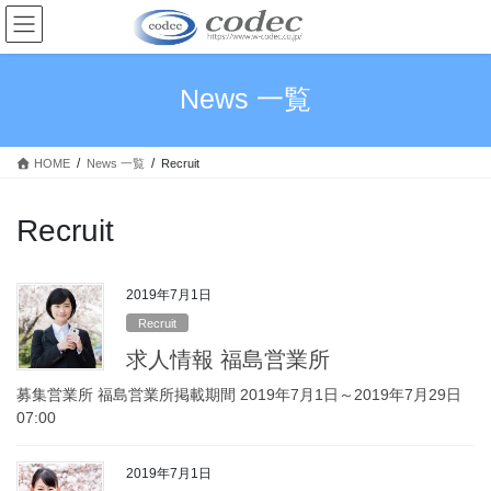
コ
ナ
ン
ビ
テ
ゲ
ン
ー
News 一覧
ツ
シ
へ
ョ
ス
ン
HOME
News 一覧
Recruit
キ
に
ッ
移
プ
動
Recruit
2019年7月1日
Recruit
求人情報 福島営業所
募集営業所 福島営業所掲載期間 2019年7月1日～2019年7月29日
07:00
2019年7月1日