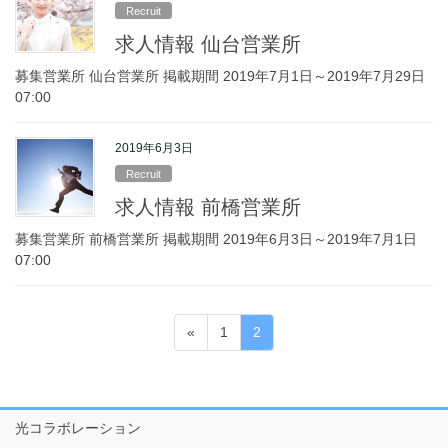
Recruit
求人情報 仙台営業所
募集営業所 仙台営業所 掲載期間 2019年7月1日～2019年7月29日
07:00
2019年6月3日
Recruit
求人情報 前橋営業所
募集営業所 前橋営業所 掲載期間 2019年6月3日～2019年7月1日
07:00
投
固
固
«
1
2
稿
定
定
ペ
ペ
の
ー
ー
ペ
ジ
ジ
光コラボレーション
ー