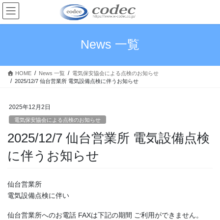
コ
ナ
ン
ビ
テ
ゲ
ン
ー
News 一覧
ツ
シ
へ
ョ
ス
ン
HOME
News 一覧
電気保安協会による点検のお知らせ
キ
に
2025/12/7 仙台営業所 電気設備点検に伴うお知らせ
ッ
移
プ
動
2025年12月2日
電気保安協会による点検のお知らせ
2025/12/7 仙台営業所 電気設備点検
に伴うお知らせ
仙台営業所
電気設備点検に伴い
仙台営業所へのお電話 FAXは下記の期間 ご利用ができません。