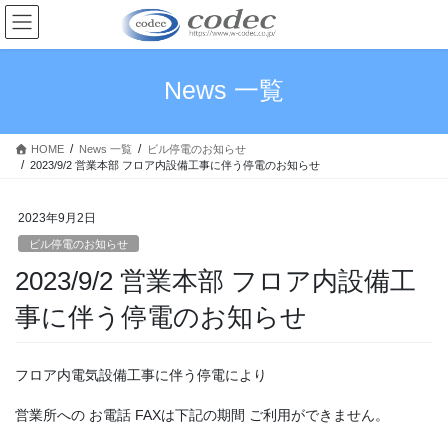
コ
ナ
ン
ビ
テ
ゲ
ン
ー
News 一覧
ツ
シ
へ
ョ
ス
ン
HOME
News 一覧
ビル停電のお知らせ
キ
に
2023/9/2 営業本部 フロア内設備工事に伴う停電のお知らせ
ッ
移
プ
動
2023年9月2日
ビル停電のお知らせ
2023/9/2 営業本部 フロア内設備工
事に伴う停電のお知らせ
フロア内電気設備工事に伴う停電により
営業所への お電話 FAXは下記の期間 ご利用ができません。