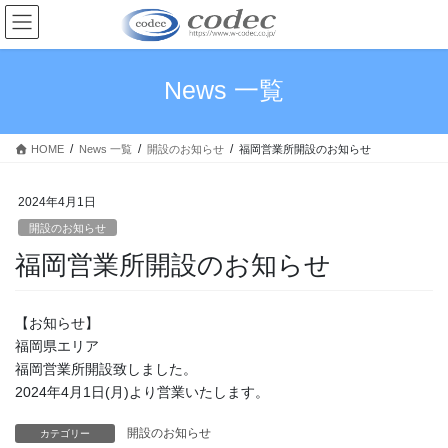
コ
ナ
ン
ビ
テ
ゲ
ン
ー
News 一覧
ツ
シ
へ
ョ
ス
ン
HOME
News 一覧
開設のお知らせ
福岡営業所開設のお知らせ
キ
に
ッ
移
プ
動
2024年4月1日
開設のお知らせ
福岡営業所開設のお知らせ
【お知らせ】
福岡県エリア
福岡営業所開設致しました。
2024年4月1日(月)より営業いたします。
開設のお知らせ
カテゴリー