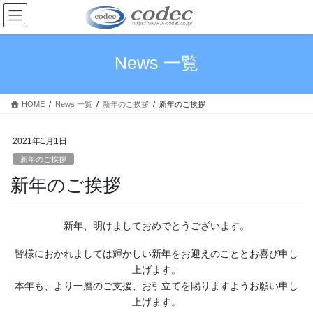
コ
ナ
ン
ビ
テ
ゲ
ン
ー
News 一覧
ツ
シ
へ
ョ
ス
ン
HOME
News 一覧
新年のご挨拶
新年のご挨拶
キ
に
ッ
移
プ
動
2021年1月1日
新年のご挨拶
新年のご挨拶
新年、明けましておめでとうございます。
皆様におかれましては輝かしい新年をお迎えのこととお喜び申し
上げます。
本年も、より一層のご支援、お引立てを賜りますようお願い申し
上げます。